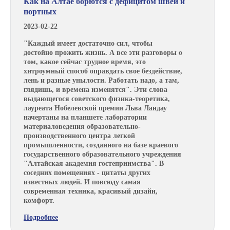
Как на Алтае борются с дефицитом швей и
портных
2023-02-22
"Каждый имеет достаточно сил, чтобы
достойно прожить жизнь. А все эти разговоры о
том, какое сейчас трудное время, это
хитроумный способ оправдать свое бездействие,
лень и разные унылости. Работать надо, а там,
глядишь, и времена изменятся". Эти слова
выдающегося советского физика-теоретика,
лауреата Нобелевской премии Льва Ландау
начертаны на планшете лаборатории
материаловедения образовательно-
производственного центра легкой
промышленности, созданного на базе краевого
государственного образовательного учреждения
"Алтайская академия гостеприимства". В
соседних помещениях - цитаты других
известных людей. И повсюду самая
современная техника, красивый дизайн,
комфорт.
Подробнее