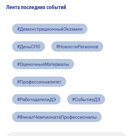
Лента последних событий
#ДемонстрационныйЭкзамен
#ДеньСПО
#НовостиРегионов
#ОценочныеМатериалы
#Профессионалитет
#РаботодателиДЭ
#СобытиеДЭ
#ФиналЧемпионатаПрофессионалы