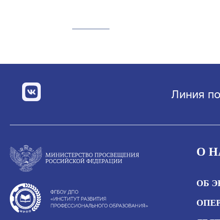
Линия по
О Н
ОБ 
ОПЕР