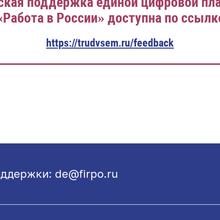
ская поддержка единой цифровой п
«Работа в России» доступна по ссылк
https://trudvsem.ru/feedback
ддержки: de@firpo.ru