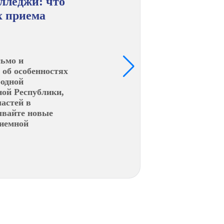
лледжи: что
х приема
сьмо и
 об особенностях
родной
ной Республики,
астей в
ывайте новые
риемной