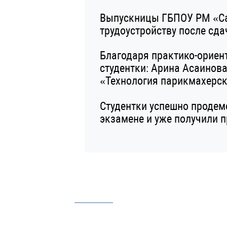
Выпускницы ГБПОУ РМ «Сар
трудоустройству после сд
Благодаря практико-ориен
студентки: Арина Асаинов
«Технология парикмахерск
Студентки успешно проде
экзамене и уже получили п