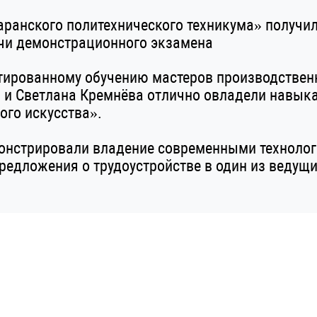
анского политехнического техникума» получи
ачи демонстрационного экзамена
тированному обучению мастеров производственн
а и Светлана Кремнёва отлично овладели навык
ого искусства».
монстрировали владение современными техноло
редложения о трудоустройстве в один из ведущи