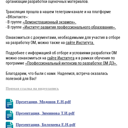
организации разработки оценочных материалов.
Трансляция прошла в нашем телеграм-канале и на платформе
«ВКонтакте»:
- В группе
«Демонстрационный экзамен».
- В группе
«Институт развития профессионального образования».
Ознакомиться с документами, необходимыми для участия в отборе
на разработку ОМ, можно также на
сайте Института.
Подробнее с информацией об отборе и условиями разработки ОМ
можно ознакомиться на
сайте Института
и в рамках обучения по
программе
«Профессиональный интенсив по разработке ОМ ДЭ».
Благодарим, что были с нами. Надеемся, встреча оказалась
полезной для Вас!
Прямая ссылка на видеозапись
Презетация, Модонов Е.Н.pdf
Презентация, Зиминова Т.И.pdf
Презентация, Болохоева Е.Н.pdf