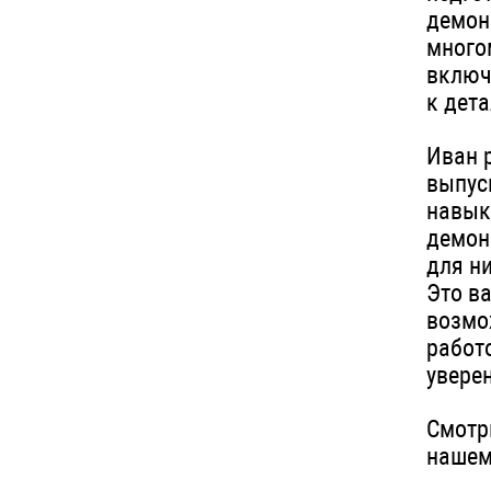
демон
много
включ
к дет
Иван 
выпус
навык
демон
для н
Это в
возмо
работ
увере
Смотр
нашем