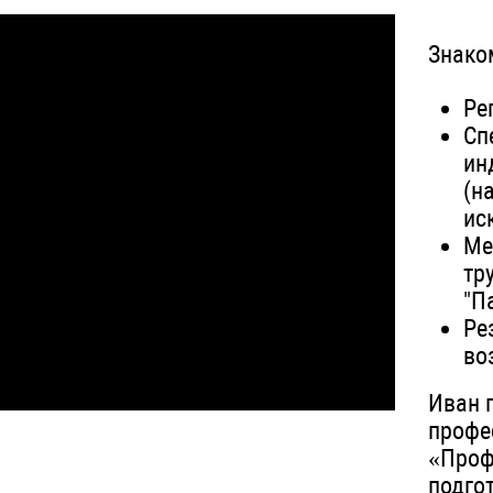
Знако
Ре
Сп
ин
(н
ис
Ме
тр
"П
Ре
во
Иван 
профе
«Проф
подго