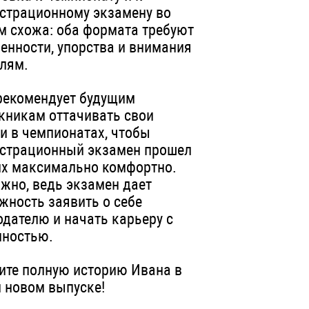
страционному экзамену во
м схожа: оба формата требуют
енности, упорства и внимания
алям.
рекомендует будущим
кникам оттачивать свои
и в чемпионатах, чтобы
страционный экзамен прошел
их максимально комфортно.
ажно, ведь экзамен дает
жность заявить о себе
одателю и начать карьеру с
нностью.
ите полную историю Ивана в
 новом выпуске!