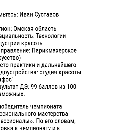
мьтесь: Иван Суставов
гион: Омская область
ециальность: Технологии
дустрии красоты
аправление: Парикмахерское
кусство)
сто практики и дальнейшего
удоустройства: студия красоты
афос"
зультат ДЭ: 99 баллов из 100
зможных.
победитель чемпионата
ссионального мастерства
ессионалы». По его словам,
товка к чемпионату и к