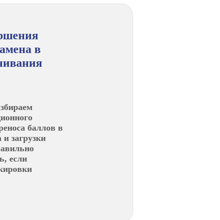
ершения
амена в
нивания
азбираем
ионного
реноса баллов в
 и загрузки
равильно
ь, если
кировки