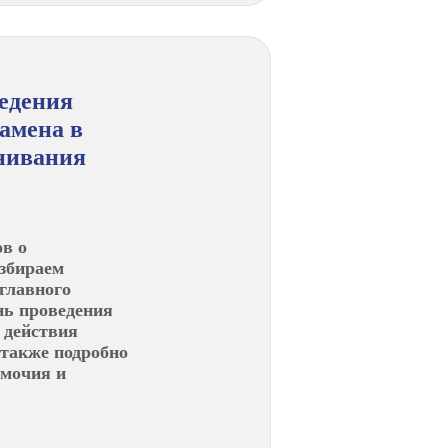
едения
амена в
нивания
ов о
збираем
главного
нь проведения
 действия
 также подробно
омочия и