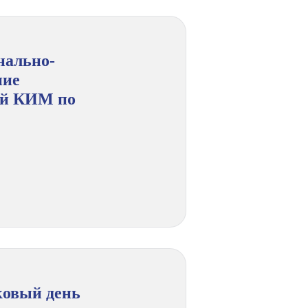
нально-
ние
ий КИМ по
иковый день