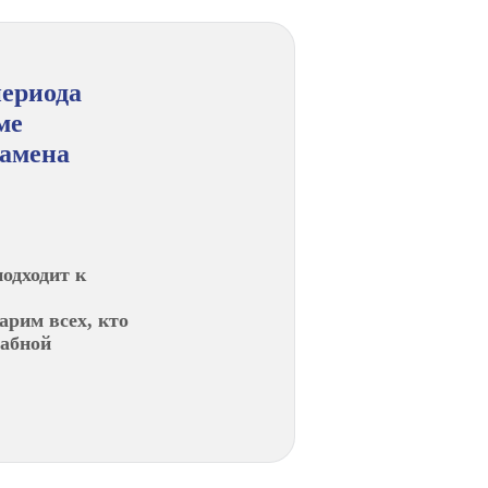
периода
ме
замена
одходит к
арим всех, кто
табной