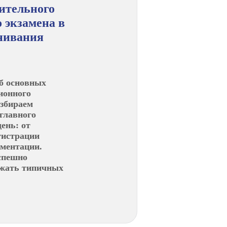
ительного
 экзамена в
нивания
б основных
ионного
азбираем
главного
ень: от
гистрации
ументации.
спешно
ежать типичных