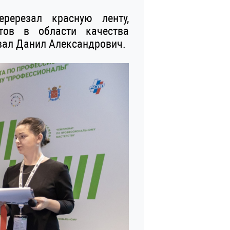
ререзал красную ленту,
тов в области качества
овал Данил Александрович.