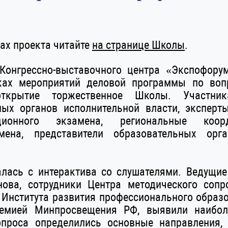
чах проекта читайте
на странице Школы
.
Конгрессно-выставочного центра «Экспофору
ах мероприятий деловой программы по воп
открытие торжественное Школы. Участник
ных органов исполнительной власти, эксперт
ационного экзамена, региональные коо
мена, представители образовательных орг
лась с интерактива со слушателями. Ведущи
нова, сотрудники Центра методического сопр
Института развития профессионального образ
демией Минпросвещения РФ, выявили наибо
опроса определились основные направления