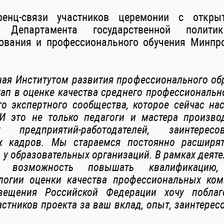
ренц-связи участников церемонии с откр
а Департамента государственной поли
зования и профессионального обучения Минпр
ная Институтом развития профессионального обр
тап в оценке качества среднего профессиональ
о экспертного сообщества, которое сейчас на
И это не только педагоги и мастера произво
х предприятий-работодателей, заинтере
х кадров. Мы стараемся постоянно расширят
 у образовательных организаций. В рамках деят
 возможность повышать квалификацию,
логии оценки качества профессиональных ком
вещения Российской Федерации хочу поблаг
частников проекта за ваш вклад, опыт, заинтере