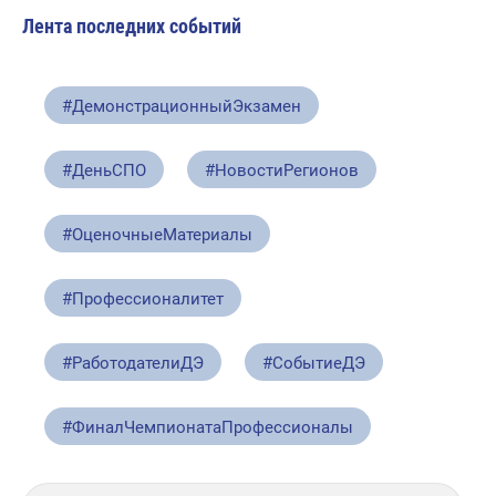
Лента последних событий
#ДемонстрационныйЭкзамен
#ДеньСПО
#НовостиРегионов
#ОценочныеМатериалы
#Профессионалитет
#РаботодателиДЭ
#СобытиеДЭ
#ФиналЧемпионатаПрофессионалы